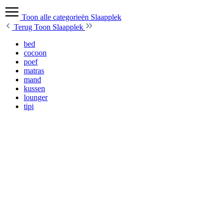
Toon alle categorieën
Slaapplek
Terug
Toon Slaapplek
bed
cocoon
poef
matras
mand
kussen
lounger
tipi