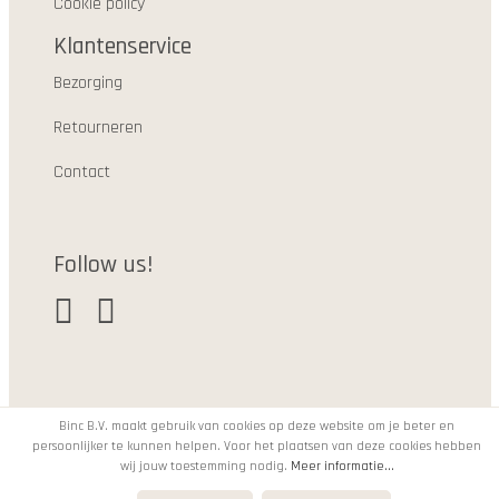
Cookie policy
Klantenservice
Bezorging
Retourneren
Contact
Follow us!
Binc B.V. maakt gebruik van cookies op deze website om je beter en
persoonlijker te kunnen helpen. Voor het plaatsen van deze cookies hebben
© 2021
wij jouw toestemming nodig.
Meer informatie...