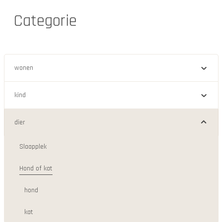
Categorie
wonen
kind
dier
Slaapplek
Hond of kat
hond
kat