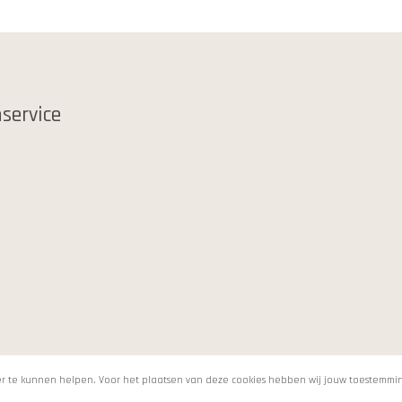
service
jker te kunnen helpen. Voor het plaatsen van deze cookies hebben wij jouw toestemmi
© 2021