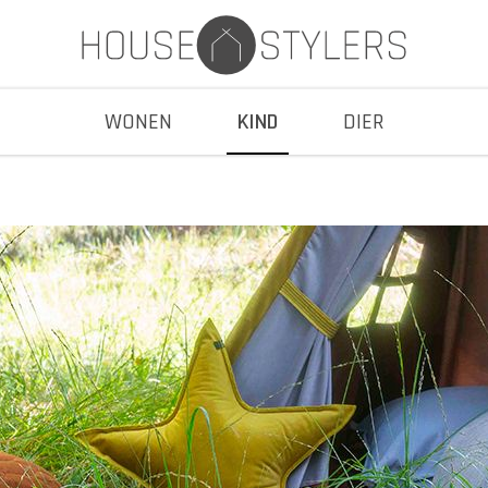
WONEN
KIND
DIER
Zitzakken & loungers
Zitzakken & loungers
n
Accessoires