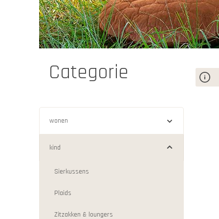
tipi
Categorie
wonen
kind
Sierkussens
Plaids
Zitzakken & loungers