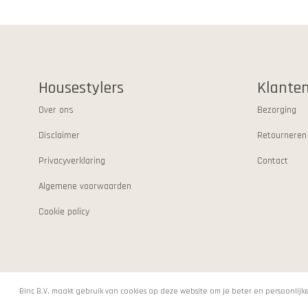
Housestylers
Klanten
Over ons
Bezorging
Disclaimer
Retourneren
Privacyverklaring
Contact
Algemene voorwaarden
Cookie policy
Binc B.V. maakt gebruik van cookies op deze website om je beter en persoonli