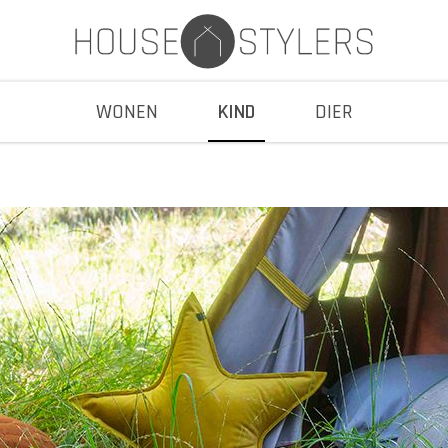
WONEN
KIND
DIER
Zitzakken & loungers
Zitzakken & loungers
n
Accessoires