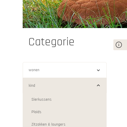
tipi
Categorie
wonen
kind
Sierkussens
Plaids
Zitzakken & loungers