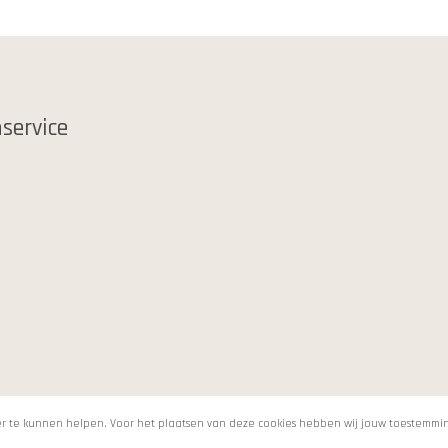
service
jker te kunnen helpen. Voor het plaatsen van deze cookies hebben wij jouw toestemmi
© 2021