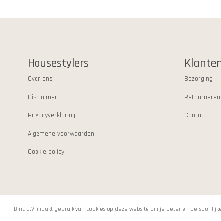
Housestylers
Klanten
Over ons
Bezorging
Disclaimer
Retourneren
Privacyverklaring
Contact
Algemene voorwaarden
Cookie policy
Binc B.V. maakt gebruik van cookies op deze website om je beter en persoonli