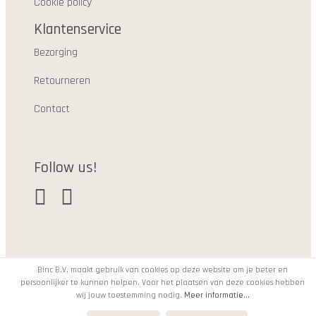
Cookie policy
Klantenservice
Bezorging
Retourneren
Contact
Follow us!
Binc B.V. maakt gebruik van cookies op deze website om je beter en
persoonlijker te kunnen helpen. Voor het plaatsen van deze cookies hebben
© 2021
wij jouw toestemming nodig.
Meer informatie...