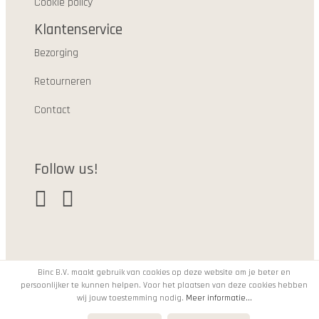
Cookie policy
Klantenservice
Bezorging
Retourneren
Contact
Follow us!
Binc B.V. maakt gebruik van cookies op deze website om je beter en
persoonlijker te kunnen helpen. Voor het plaatsen van deze cookies hebben
© 2021
wij jouw toestemming nodig.
Meer informatie...