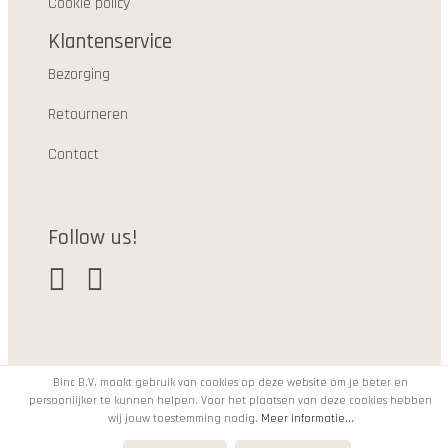
Cookie policy
Klantenservice
Bezorging
Retourneren
Contact
Follow us!
Binc B.V. maakt gebruik van cookies op deze website om je beter en
persoonlijker te kunnen helpen. Voor het plaatsen van deze cookies hebben
© 2021
wij jouw toestemming nodig.
Meer informatie...