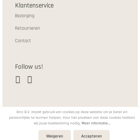
Klantenservice
Bezorging
Retourneren
Contact
Follow us!
Binc B.V. maakt gebruik van cookies op deze website om je beter en
persoonlijker te kunnen helpen. Voor het plaatsen van deze cookies hebben
© 2021
wij jouw toestemming nodig.
Meer informatie...
Weigeren
Accepteren