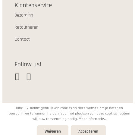
Klantenservice
Bezorging
Retourneren
Contact
Follow us!
Binc B.V. maakt gebruik van cookies op deze website om je beter en
persoonlijker te kunnen helpen. Voor het plaatsen van deze cookies hebben
© 2021
wij jouw toestemming nodig.
Meer informatie...
Weigeren
Accepteren