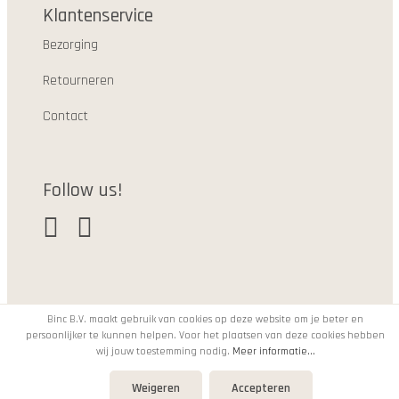
Klantenservice
Bezorging
Retourneren
Contact
Follow us!
Binc B.V. maakt gebruik van cookies op deze website om je beter en
persoonlijker te kunnen helpen. Voor het plaatsen van deze cookies hebben
© 2021
wij jouw toestemming nodig.
Meer informatie...
Weigeren
Accepteren